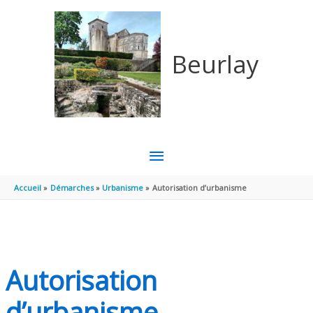
Aller au contenu
Aller au pied de page
Beurlay
MENU
PRINCIPAL
Accueil
Démarches
Urbanisme
Autorisation d’urbanisme
Autorisation
d’urbanisme