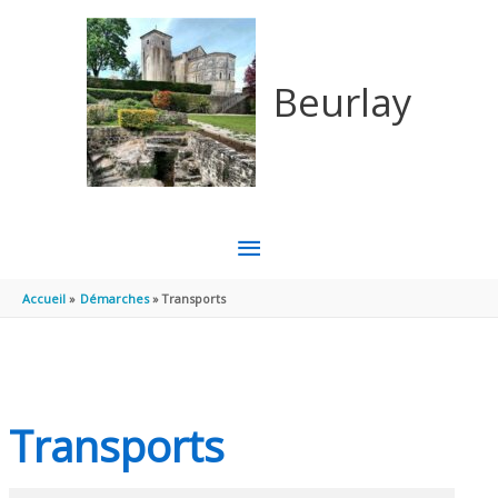
Aller au contenu
Aller au pied de page
Beurlay
MENU
PRINCIPAL
Accueil
Démarches
Transports
Transports