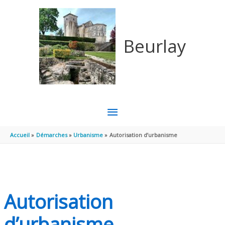
Aller au contenu
Aller au pied de page
Beurlay
MENU
PRINCIPAL
Accueil
Démarches
Urbanisme
Autorisation d’urbanisme
Autorisation
d’urbanisme