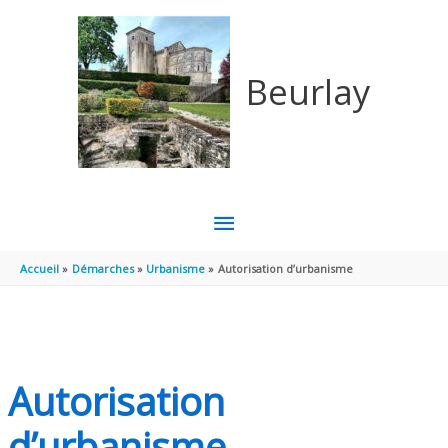
Aller au contenu
Aller au pied de page
Beurlay
MENU
PRINCIPAL
Accueil
Démarches
Urbanisme
Autorisation d’urbanisme
Autorisation
d’urbanisme