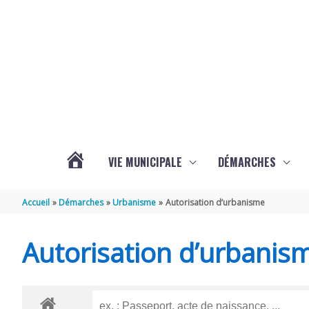
Aller au contenu
Aller au pied de page
VIE MUNICIPALE
DÉMARCHES
ACTUALITÉS
Accueil
Démarches
Urbanisme
Autorisation d’urbanisme
DE
Autorisation d’urbanis
BEURLAY