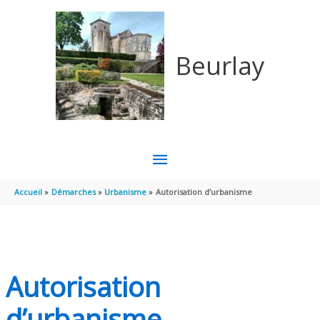
Aller au contenu
Aller au pied de page
Beurlay
MENU
PRINCIPAL
Accueil
Démarches
Urbanisme
Autorisation d’urbanisme
Autorisation
d’urbanisme