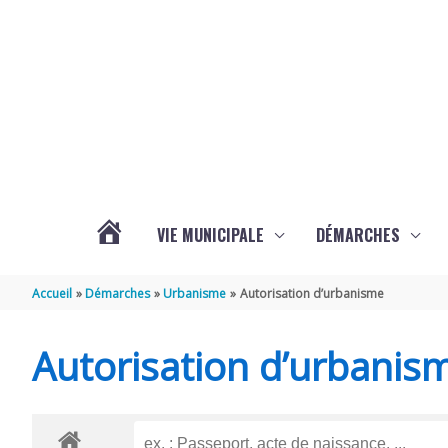
Aller au contenu
Aller au pied de page
VIE MUNICIPALE
DÉMARCHES
ACTUALITÉS
Accueil
Démarches
Urbanisme
Autorisation d’urbanisme
DE
Autorisation d’urbanis
BEURLAY