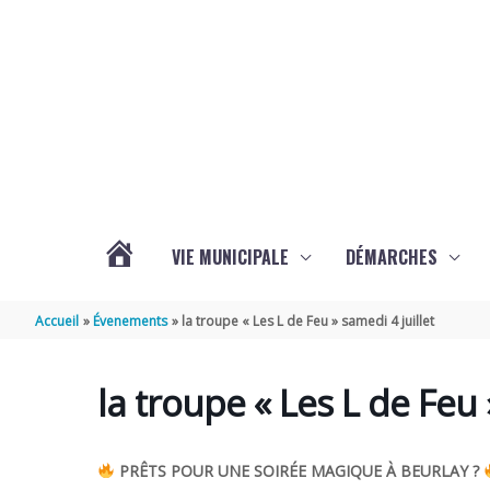
Aller au contenu
Aller au pied de page
VIE MUNICIPALE
DÉMARCHES
ACTUALITÉS
Accueil
Évenements
la troupe « Les L de Feu » samedi 4 juillet
DE
la troupe « Les L de Feu 
BEURLAY
PRÊTS POUR UNE SOIRÉE MAGIQUE À BEURLAY ?