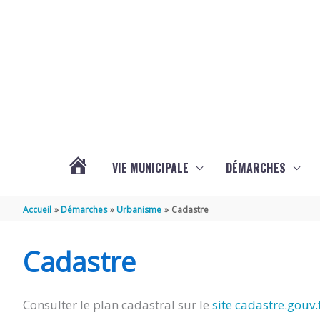
Aller au contenu
Aller au pied de page
VIE MUNICIPALE
DÉMARCHES
ACTUALITÉS
Accueil
Démarches
Urbanisme
Cadastre
DE
Cadastre
BEURLAY
Consulter le plan cadastral sur le
site cadastre.gouv.